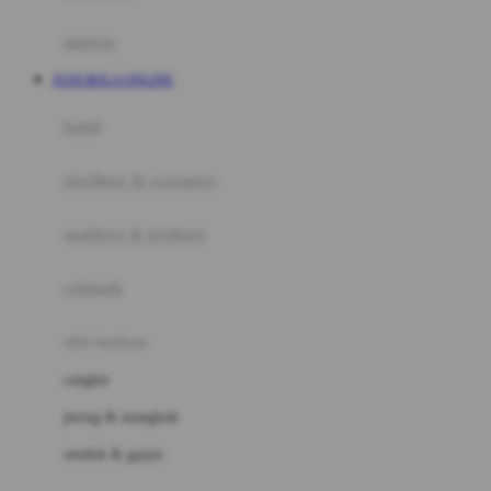
Happy Tummy
Hauck
matras
Havaianas
JUDI BOLA ONLINE
Hegen
botol
Hot Wheels
sterilizer & warmers
Hybrid
soothers & teethers
I
Inlacta DHA
celemek
Interlac
alat makan
Ivenet
cangkir
J
piring & mangkuk
Jack N Jill
sendok & garpu
Joie