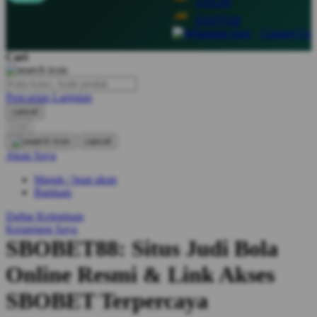
LOGIN
Q
DAFTAR
Contact Us
QV Baby
Cari
R
Real Shades
Pencarian Lanjutan
cancel
Red Castle
Cari
Ribbon Madness
cancel
Akun Saya
S
Masuk / buat akun
Bantuan
Sebamed
Daftar Keinginan
Silver Cross
Keranjang Saya
SBOBET88: Situs Judi Bola
Simply Idea
Online Resmi & Link Akses
Skip Hop
SBOBET Terpercaya
Spectra