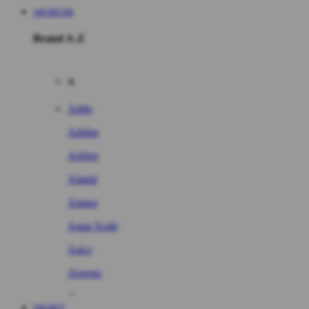
SBOBET88
Brand A-Z
A
Addo
Adidas
Airfree
Alamii
Amara
Aqua Scale
Asics
Aveeno
Awan
SBOBET