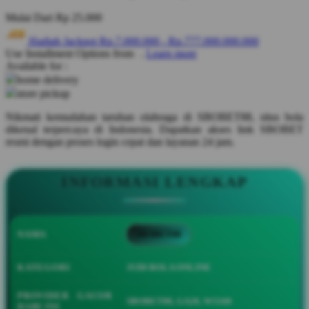
Squishmallows
Mulai Dari
Rp 25.000
Starbooks
Hadiah Jackpot
Rp.7.000.000
-
Rp.777.000.000.000
Stick-O
Use Installment Options from
.
Learn more
Available for :
Stokke
home delivery
store pickup
Sudocrem
Nikmati kemudahan taruhan olahraga di SBOBET88, situs bola
Sumimo
dikenal terpercaya di Indonesia. Dapatkan akses link SBOBET
resmi dengan proses login cepat dan layanan 24 jam.
Sunnylife
Sun-Staches
INFORMASI LENGKAP
Swimava
T
NAMA
SBOBET88
Tommee Tippee
Trunki
KATEGORI
JUDI BOLA ONLINE
Tutti Bambini
PROVIDER GACOR
SBOBET88, GA28, WS168
HARI INI