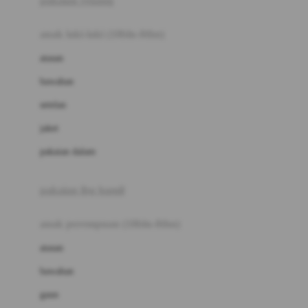
pakaian renang
Bumkins
anak laki-laki (18bln-8thn)
C
atasan
Cetaphil
bawahan
Chicco
setelan
Childlife
jaket
Clevamama
pakaian dalam
Cocolatte
Cottonseeds
pakaian ibu hamil
Cozy N Safe
anak perempuan (18bln-8thn)
Crane
atasan
Cybex
bawahan
D
gaun