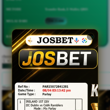
Twistshake
METODE
Transfer Bank, E-Wallet, QRIS
TY Toys
U
MULAI DARI
IDR 25.000
â­ 4.9 / 5
RATING
V
588.588 ulasan pengguna
Veja
choose qty
Vitaflow
DAFTAR
LOGIN
Vtech
W
CLAIM BONUS
Waterland
Share product:
Wellness
X